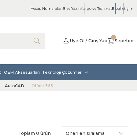
Hesap Numaraları
Bize Yazın
Kargo ve Teslimat
Blog
İletişim
Üye Ol / Giriş Yap
Sepetim
0
OEM Aksesuarları
Teknoloji Çözümleri
AutoCAD
Office 365
Toplam 0 ürün