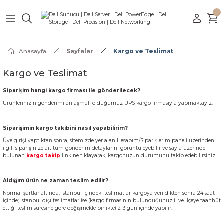
Geri Dön
Geri Dön
Geri Dön
Geri Dön
Geri Dön
Geri Dön
ular
tations
yarlar
r
nleri
Çözümleri
Rack Sunucular
Tower Sunucular
Sunucu Aksamlar
Sunucu Lisansları
Mobil İş İstasyonu
Masaüstü İş İstasyonu
Dell Dizüstü
Dell Masaüstü
DELL Monitör
İşletim Sistemleri
Ofis Yazılımları
Sunucu Yazılımları
Abonelik
Güvenlik Yazılımları
Sanallaştırma Yazılımları
Yedekleme Yazılımları
Sunucu Kabinetleri
Firewall Ürünleri
Veri Depolama
Anasayfa
Sayfalar
Kargo ve Teslimat
r
nu
ri
leri
DELL R260
DELL T160
Sunucu Harddisk
Perpetual Lisans
Dell M3580
Dell Precision T3660
2si1 Notebook
All in One Bilgisayar
LED Monitör
Oem Lisans
Kutu Lisans
Perpetual Lisans
AutoCAD
Bireysel Lisans
VMware
Veeam
Canovate Kabinetleri
FortiGate
QNAP Veri Depolama
Kargo ve Teslimat
ar
asyonu
ri
DELL R760
Sunucu Bellek
OEM - ROK Lisans
Dell M5480
Dell Precision T5860
Notebook
Masaüstü Bilgisayar
Perpetual Lisans
Perpetual Lisans
OEM - ROK Lisans
Microsoft 365
Lande Kabinetleri
Berqnet
Siparişim hangi kargo firması ile gönderilecek?
Ürünlerinizin gönderimi anlaşmalı olduğumuz UPS kargo firmasıyla yapmaktayız.
lar
ları
Sunucu Cpu
Dell M5680
Dell Pro Max Tower T2
Oyuncu Notebook
Mini Bilgisayar
ESD - Online Lisans
ESD - Online Lisans
Siparişimin kargo takibini nasıl yapabilirim?
arı
Diğer Aksamlar
Dell M7680
Üye girişi yaptıktan sonra, sitemizde yer alan Hesabım/Siparişlerim paneli üzerinden
ilgili siparişinize ait tüm gönderim detaylarını görüntüleyebilir ve sayfa üzerinde
bulunan
kargo takip
linkine tıklayarak, kargonuzun durumunu takip edebilirsiniz.
mları
Dell M7770
Aldığım ürün ne zaman teslim edilir?
zılımları
Dell M7780
Normal şartlar altında, İstanbul içindeki teslimatlar kargoya verildikten sonra 24 saat
içinde; İstanbul dışı teslimatlar ise (kargo firmasının bulunduğunuz il ve ilçeye taahhüt
ettiği teslim süresine göre değişmekle birlikte) 2-3 gün içinde yapılır.
ımları