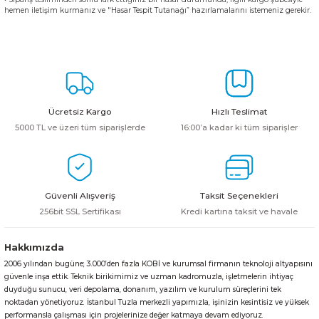
hemen iletişim kurmanız ve "Hasar Tespit Tutanağı” hazırlamalarını istemeniz gerekir.
Ücretsiz Kargo
Hızlı Teslimat
5000 TL ve üzeri tüm siparişlerde
16:00’a kadar ki tüm siparişler
Güvenli Alışveriş
Taksit Seçenekleri
256bit SSL Sertifikası
Kredi kartına taksit ve havale
Hakkımızda
2006 yılından bugüne; 3.000’den fazla KOBİ ve kurumsal firmanın teknoloji altyapısını
güvenle inşa ettik. Teknik birikimimiz ve uzman kadromuzla, işletmelerin ihtiyaç
duyduğu sunucu, veri depolama, donanım, yazılım ve kurulum süreçlerini tek
noktadan yönetiyoruz. İstanbul Tuzla merkezli yapımızla, işinizin kesintisiz ve yüksek
performansla çalışması için projelerinize değer katmaya devam ediyoruz.