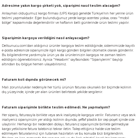
Adresime yakın kargo şirketi yok, siparişimi nasıl teslim alacağım?
Anlaşmalı olduğumuz kargo firması (UPS Kargo) genelde Türkiye’nin her yerine ürün
teslimi yapmaktadır. Eğer bulunduğunuz yerde kargo acentesi yoksa, orası "mobil
bölge” kapsamında değerlendirilir ve haftanın belli günlerinde ürün teslimi yapılır.
Siparişimin kargoya verildiğini nasıl anlayacağım?
Dellsunucu.com’dan aldığınız ürünler kargoya teslim edildiğinde, sistemimizde kayıtlı
e-posta adresinize siparişinizle ilgili kargo gönderi bilgileri otomatik olarak gönderilir.
Bu bilgilendirme yardımıyla ürün ya da ürünlerinizin kargoya ne zaman teslim
edildiğini öğrenebilirsiniz. Ayrıca "Hesabım” sayfasındaki "Siparişlerim” başlığı
altından bu bilgiye hemen ulaşabilirsiniz.
Faturam koli dışında görünecek mi?
Mali zorunluluklar nedeniyle her türlü ürünün faturası okunaklı bir biçimde kolinin
dış yüzeyinde, içinde yer alan ürünleri belirtecek şekilde sergilenir.
Faturam siparişimle birlikte teslim edilmedi. Ne yapmalıyım?
Her sipariş, faturasıyla birlikte veya sevk irsaliyesiyle kargoya verilir. Faturanız veya sevk
irsaliyeniz siparişinizin yer aldığı kolinin dışında, şeffaf plastik bir cep poşet içinde size
ulaştırılır. Herhangi bir nedenden dolayı, faturanız siparişinizle birlikte gelmediyse
kargo yetkilisine fatura talebinizi tekrar iletin. Talep ettiğiniz halde size teslim
edilmeyen faturalarınız için tutanak hazırlatın ve bu konuda bizi bilgilendirin.