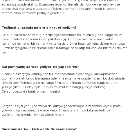
Böylece, en kısa zamanda faturanızın aslı ya da "aslı gibidir” kaşeli bir kopyasını
adresinize gönderebiliriz. Doğrudan tedarikçi firmalardan gönderilen ürünler size
sadece sevk irsaliyesiyle ulaşacaktır.Teslimat sonrasında siparişinize ait faturanız
tarafımızdan adresinize postayla gönderilir.
Teslimat sırasında nelere dikkat etmeliyim?
Dellsunucu.com’dan verdiğiniz siparişler adresinize teslim edildiğinde, kargo teslim
fişini imzaladıktan sonra kargo paketini açıp kontrol etmenizi öneririz. Paket
içeriğinde herhangi bir yanlışlık varsa ya da ürünler hasar görmüş, deforme olmuşsa
lütfen kargo görevlisine "Hasar Tespit Tutanağı” hazırlatıp bu konuda bizimle iletişime
geçin.
Kargom yanlış adrese gidiyor, ne yapabilirim?
Siparişiniz kargoya verildiğinde teslimat adresiniz hiçbir değişiklik yapılmadan
otomatik olarak kargo firmasının sistemine aktarılır ve gönderi işlemi bu doğrultuda
devam eder. Teslimat şubeleri, kargo firması tarafından adresinize bağlı bulunan
şubeye çıkarılır. Dolayısıyla ürünün teslimat için hangi şubeye verileceği
Dellsunucu.com’a bağlı bir seçim değildir.
Kargonuz eğer yanlış adrese ya da şubeye gönderilmişse, bize telefon veya e-posta
yoluyla bilgi verdiğiniz takdirde kargo firması tarafımızca bilgilendirilir ve
yönlendirme işlemleri en kısa sürede yapılır.
Siparişim darbeli, kırık geldi. Ne yapmalıyım?