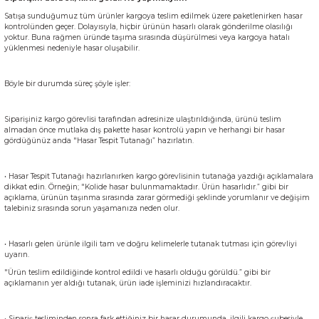
Satışa sunduğumuz tüm ürünler kargoya teslim edilmek üzere paketlenirken hasar
kontrolünden geçer. Dolayısıyla, hiçbir ürünün hasarlı olarak gönderilme olasılığı
yoktur. Buna rağmen üründe taşıma sırasında düşürülmesi veya kargoya hatalı
yüklenmesi nedeniyle hasar oluşabilir.
Böyle bir durumda süreç şöyle işler:
Siparişiniz kargo görevlisi tarafından adresinize ulaştırıldığında, ürünü teslim
almadan önce mutlaka dış pakette hasar kontrolü yapın ve herhangi bir hasar
gördüğünüz anda "Hasar Tespit Tutanağı” hazırlatın.
• Hasar Tespit Tutanağı hazırlanırken kargo görevlisinin tutanağa yazdığı açıklamalara
dikkat edin. Örneğin; "Kolide hasar bulunmamaktadır. Ürün hasarlıdır.” gibi bir
açıklama, ürünün taşınma sırasında zarar görmediği şeklinde yorumlanır ve değişim
talebiniz sırasında sorun yaşamanıza neden olur.
• Hasarlı gelen ürünle ilgili tam ve doğru kelimelerle tutanak tutması için görevliyi
uyarın.
"Ürün teslim edildiğinde kontrol edildi ve hasarlı olduğu görüldü.” gibi bir
açıklamanın yer aldığı tutanak, ürün iade işleminizi hızlandıracaktır.
• Sipariş tesliminden sonra fark ettiğiniz bir hasar durumunda, ilgili kargo şubesiyle