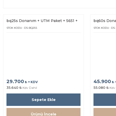
bq25s Donanım + UTM Paket + 5651 +
bq60s Dona
Hot Spot bq25s (1Yıl Lisans)
Hot Spot bq6
STOK KODU : DS-BQ25S
STOK KODU : DS
29.700
45.900
₺ + KDV
₺ 
35.640 ₺
55.080 ₺
Kdv Dahil
Kdv 
Sepete Ekle
Ürünü İncele