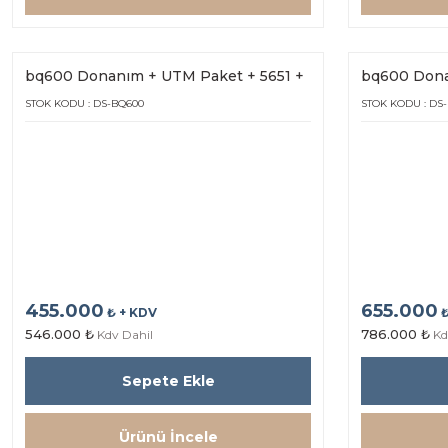
bq600 Donanım + UTM Paket + 5651 +
bq600 Dona
Hot Spot bq25s (1Yıl Lisans)
Hot Spot bq2
STOK KODU : DS-BQ600
STOK KODU : DS
455.000
655.000
₺ + KDV
₺
546.000 ₺
786.000 ₺
Kdv Dahil
Kd
Sepete Ekle
Ürünü İncele