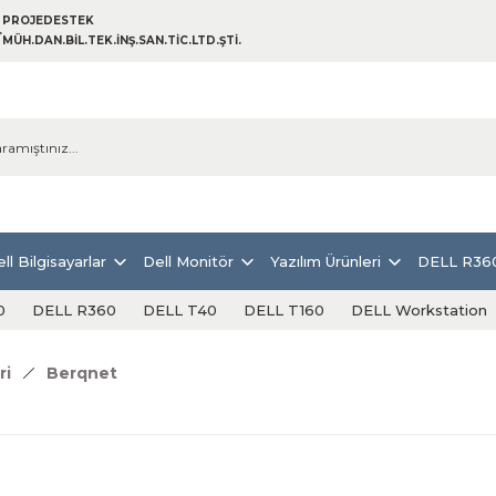
PROJEDESTEK
MÜH.DAN.BİL.TEK.İNŞ.SAN.TİC.LTD.ŞTİ.
ll Bilgisayarlar
Dell Monitör
Yazılım Ürünleri
DELL R36
0
DELL R360
DELL T40
DELL T160
DELL Workstation
ri
Berqnet