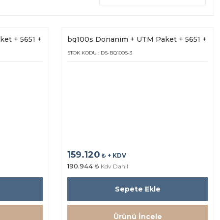
et + 5651 +
bq100s Donanım + UTM Paket + 5651 +
Hot Spot bq25s (3Yıl Lisans)
STOK KODU : DS-BQ100S-3
159.120
₺ + KDV
190.944 ₺
Kdv Dahil
Sepete Ekle
Ürünü İncele