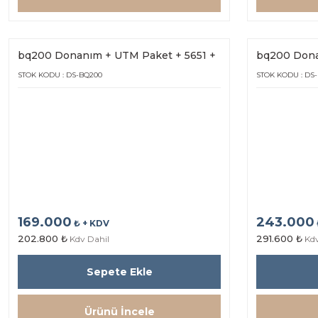
bq200 Donanım + UTM Paket + 5651 +
bq200 Dona
Hot Spot bq25s (1Yıl Lisans)
Hot Spot bq2
STOK KODU : DS-BQ200
STOK KODU : DS
169.000
243.000
₺ + KDV
202.800 ₺
291.600 ₺
Kdv Dahil
Kdv
Sepete Ekle
Ürünü İncele