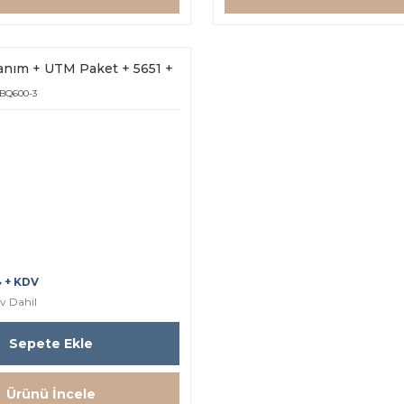
nım + UTM Paket + 5651 +
5s (3Yıl Lisans)
-BQ600-3
 + KDV
v Dahil
Sepete Ekle
Ürünü İncele