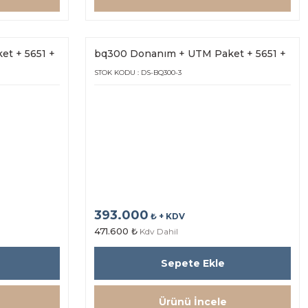
t + 5651 +
bq300 Donanım + UTM Paket + 5651 +
Hot Spot bq25s (3Yıl Lisans)
STOK KODU : DS-BQ300-3
393.000
₺ + KDV
471.600 ₺
Kdv Dahil
Sepete Ekle
Ürünü İncele