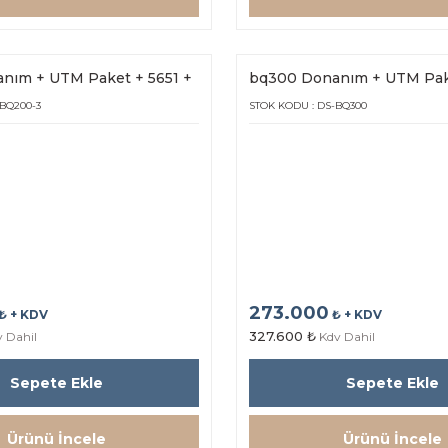
nım + UTM Paket + 5651 +
bq300 Donanım + UTM Pake
5s (3Yıl Lisans)
Hot Spot bq25s (1Yıl Lisans)
-BQ200-3
STOK KODU : DS-BQ300
273.000
₺ + KDV
₺ + KDV
327.600 ₺
 Dahil
Kdv Dahil
Sepete Ekle
Sepete Ekle
Ürünü İncele
Ürünü İncele