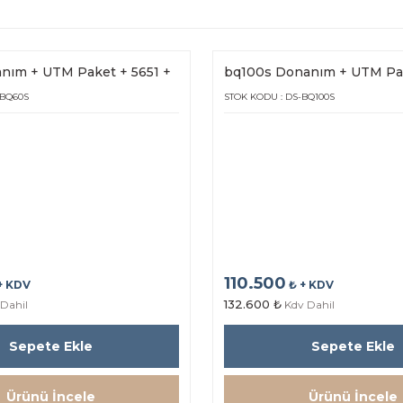
nım + UTM Paket + 5651 +
bq100s Donanım + UTM Pak
0s (1Yıl Lisans)
Hot Spot bq25s (1Yıl Lisans)
-BQ60S
STOK KODU : DS-BQ100S
110.500
+ KDV
₺ + KDV
132.600 ₺
Dahil
Kdv Dahil
Sepete Ekle
Sepete Ekle
Ürünü İncele
Ürünü İncele