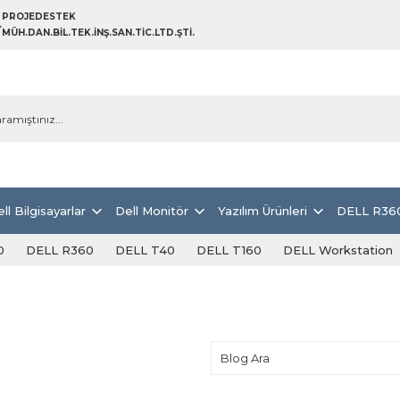
PROJEDESTEK
MÜH.DAN.BİL.TEK.İNŞ.SAN.TİC.LTD.ŞTİ.
ll Bilgisayarlar
Dell Monitör
Yazılım Ürünleri
DELL R36
0
DELL R360
DELL T40
DELL T160
DELL Workstation