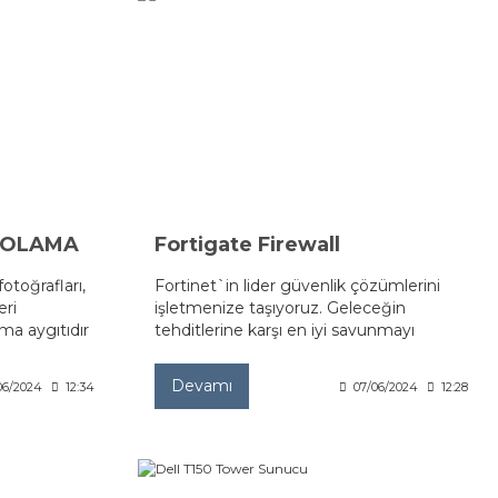
POLAMA
Fortigate Firewall
toğrafları,
Fortinet`in lider güvenlik çözümlerini
eri
işletmenize taşıyoruz. Geleceğin
ma aygıtıdır
tehditlerine karşı en iyi savunmayı
ıyla bunlara
sağlamak için Fortinet`in yenilikçi
esini sağlar.
teknolojilerini tanıtıyoruz Verilerinizi ve iş
Devamı
06/2024
12:34
07/06/2024
12:28
süreçlerinizi güvende tutun, siber
saldırılara bir adım önde olun.