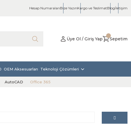
Hesap Numaraları
Bize Yazın
Kargo ve Teslimat
Blog
İletişim
Üye Ol / Giriş Yap
Sepetim
0
OEM Aksesuarları
Teknoloji Çözümleri
AutoCAD
Office 365