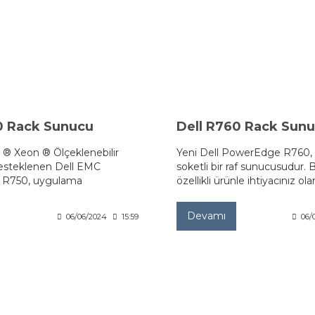
0 Rack Sunucu
Dell R760 Rack Sun
el ® Xeon ® Ölçeklenebilir
Yeni Dell PowerEdge R760, 2
desteklenen Dell EMC
soketli bir raf sunucusudur.
R750, uygulama
özellikli ürünle ihtiyacınız ola
ve hızlandırma için en
performansı elde edin
unucusudur.
Devamı
06/06/2024
15:59
06/