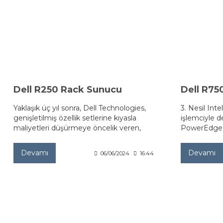
Dell R250 Rack Sunucu
Dell R75
Yaklaşık üç yıl sonra, Dell Technologies,
3. Nesil Int
genişletilmiş özellik setlerine kıyasla
işlemciyle 
maliyetleri düşürmeye öncelik veren,
PowerEdge 
bütçeye duyarlı kullanıcılar için değerli iş
performansı 
yüklerine ve uygulamalara güç
uygun raf s
Devamı
Devamı
06/06/2024
16:44
sağlamak üzere tasarlanan giriş seviyesi
1S raf sunucusu yeni PowerEdge R250'yi
piyasaya sürdü.