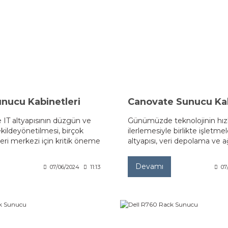
nucu Kabinetleri
Canovate Sunucu Kab
T altyapısının düzgün ve
Günümüzde teknolojinin hız
şekildeyönetilmesi, birçok
ilerlemesiyle birlikte işletmel
eri merkezi için kritik öneme
altyapısı, veri depolama ve 
htiyaçları karşılamak için en
konularında daha karmaşık h
lerden biri de dikili tip
gelmiştir.
Devamı
07/06/2024
11:13
07
rdir. Bu yazıda, dikili tip rack
akkındadetaylı bilgi sunarak,
, kullanım alanlarını ve seçim
le alacağız.