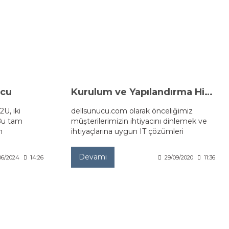
ucu
Kurulum ve Yapılandırma Hizmeti
U, iki
dellsunucu.com olarak önceliğimiz
 Bu tam
müşterilerimizin ihtiyacını dinlemek ve
n
ihtiyaçlarına uygun IT çözümleri
üretmektir.
Devamı
06/2024
14:26
29/09/2020
11:36