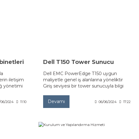
inetleri
Dell T150 Tower Sunucu
la
Dell EMC PowerEdge T150 uygun
erin iletişim
maliyetle genel iş alanlarına yöneliktir
ağ yönetimi
Giriş seviyesi bir tower sunucuyla bilgi
ale
işlem sunarken iş yüklerini ortadan
kaldırın.
Devamı
/06/2024
11:10
06/06/2024
17:22