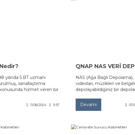
Nedir?
QNAP NAS VERİ DE
8 yılında 5 BT uzmanı
NAS (Ağa Bağlı Depolama), fo
urulmuş, sanallaştırma
videoları, müzikleri ve belgel
i konusunda hizmet veren bir
depolayabildiğiniz bir depola
ketin ilk yazılımı Mayıs
ve kullanıcıların ağlar aracılığ
are Wokstation adıyla
erişmesini ve bunları yönetm
Devamı
11/06/2024
11:57
07/
rülmüştür.