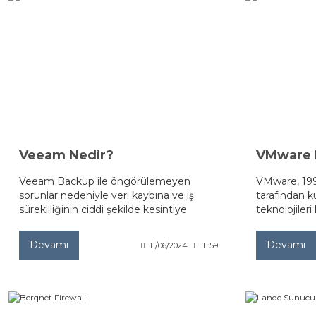
Veeam Nedir?
VMware 
Veeam Backup ile öngörülemeyen
VMware, 199
sorunlar nedeniyle veri kaybına ve iş
tarafından k
sürekliliğinin ciddi şekilde kesintiye
teknolojiler
uğraamasına hazırlıklı olmak önemlidir.
şirkettir. Şir
1999’da VMW
Devamı
Devamı
11/06/2024
11:59
piyasaya sü