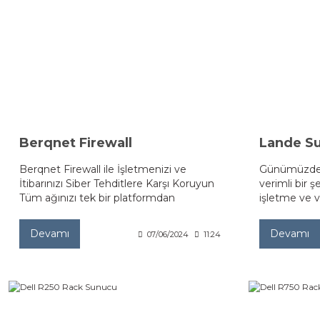
Berqnet Firewall
Lande Su
Berqnet Firewall ile İşletmenizi ve
Günümüzde I
İtibarınızı Siber Tehditlere Karşı Koruyun
verimli bir 
Tüm ağınızı tek bir platformdan
işletme ve v
kolaylıkla yönetin, siber güvenliğinizi
sahiptir. Bui
modern yöntemlerle inşa ederken
yaygın çözüm
Devamı
Devamı
07/06/2024
11:24
KVKK'ya ve 5651 sayılı kanuna uygun
rackkabinetle
şekilde yasal yükümlülüklerinizi yerine
kabinetler h
getirin!
avantajlarını
kriterlerinie