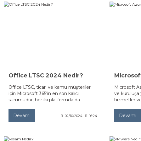
Office LTSC 2024 Nedir?
Microsof
Office LTSC, ticari ve kamu müşteriler
Microsoft A
için Microsoft 365'in en son kalıcı
ve kuruluşa 
sürümüdür; her iki platformda da
hizmetler ve
(Windows ve Mac) tek seferlik, "kalıcı"
benimsenen b
satın alma olarak kullanılabilen cihaz
platformudu
Devamı
Devamı
02/10/2024
16:24
tabanlı bir lisanstır.