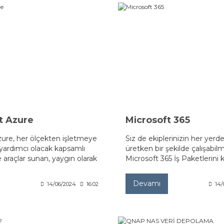
t Azure
Microsoft 365
zure, her ölçekten işletmeye
Siz de ekiplerinizin her yerd
yardımcı olacak kapsamlı
üretken bir şekilde çalışabilm
 araçlar sunan, yaygın olarak
Microsoft 365 İş Paketlerini k
ir bulut bilgi işlem
işinizi büyütün.
r.
Devamı
14/06/2024
16:02
14/