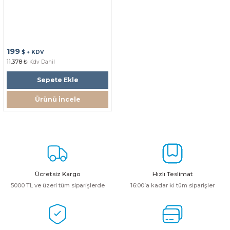
199
$ + KDV
11.378 ₺
Kdv Dahil
Sepete Ekle
Ürünü İncele
Ücretsiz Kargo
Hızlı Teslimat
5000 TL ve üzeri tüm siparişlerde
16:00’a kadar ki tüm siparişler