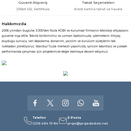
Güvenli Alışveriş
Taksit Seçenekleri
256bit SSL Sertifikası
Kredi kartına taksit ve havale
Hakkımızda
2006 yılından bugüne; 3.000’den fazla KOBİ ve kurumsal firmanın teknoloji altyapısını
güvenle inşa ettik. Teknik birikimimiz ve uzman kadromuzla, işletmelerin ihtiyaç
duyduğu sunucu, veri depolama, donanım, yazılım ve kurulum süreçlerini tek
noktadan yönetiyoruz. İstanbul Tuzla merkezli yapımızla, işinizin kesintisiz ve yüksek
performansla çalışması için projelerinize değer katmaya devam ediyoruz.
Telefon
E-Posta
0216 494 19 84
proje@projedestek.net