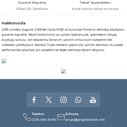
Güvenli Alışveriş
Taksit Seçenekleri
256bit SSL Sertifikası
Kredi kartına taksit ve havale
Hakkımızda
2006 yılından bugüne; 3.000’den fazla KOBİ ve kurumsal firmanın teknoloji altyapısını
güvenle inşa ettik. Teknik birikimimiz ve uzman kadromuzla, işletmelerin ihtiyaç
duyduğu sunucu, veri depolama, donanım, yazılım ve kurulum süreçlerini tek
noktadan yönetiyoruz. İstanbul Tuzla merkezli yapımızla, işinizin kesintisiz ve yüksek
performansla çalışması için projelerinize değer katmaya devam ediyoruz.
Telefon
E-Posta
0216 494 19 84
proje@projedestek.net