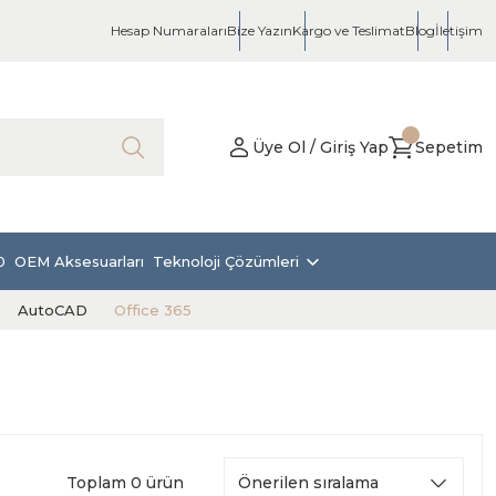
Hesap Numaraları
Bize Yazın
Kargo ve Teslimat
Blog
İletişim
Üye Ol / Giriş Yap
Sepetim
0
OEM Aksesuarları
Teknoloji Çözümleri
AutoCAD
Office 365
Toplam 0 ürün