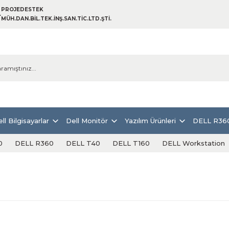
PROJEDESTEK
MÜH.DAN.BİL.TEK.İNŞ.SAN.TİC.LTD.ŞTİ.
ll Bilgisayarlar
Dell Monitör
Yazılım Ürünleri
DELL R36
0
DELL R360
DELL T40
DELL T160
DELL Workstation