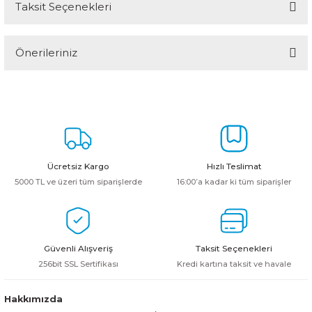
Taksit Seçenekleri
Bu ürüne ilk yorumu siz yapın!
Önerileriniz
Yorum Yaz
Bu ürünün fiyat bilgisi, resim, ürün açıklamalarında ve diğer
konularda yetersiz gördüğünüz noktaları öneri formunu kullanarak
tarafımıza iletebilirsiniz.
Görüş ve önerileriniz için teşekkür ederiz.
Ürün resmi kalitesiz, bozuk veya görüntülenemiyor.
Ücretsiz Kargo
Hızlı Teslimat
Ürün açıklamasında eksik bilgiler bulunuyor.
5000 TL ve üzeri tüm siparişlerde
16:00’a kadar ki tüm siparişler
Ürün bilgilerinde hatalar bulunuyor.
Ürün fiyatı diğer sitelerden daha pahalı.
Bu ürüne benzer farklı alternatifler olmalı.
Güvenli Alışveriş
Taksit Seçenekleri
256bit SSL Sertifikası
Kredi kartına taksit ve havale
Hakkımızda