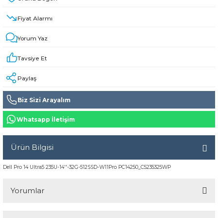
Fiyat Alarmı
Yorum Yaz
Tavsiye Et
Paylaş
Biz Sizi Arayalım
Whatsapp İletişim
Ürün Bilgisi
Dell Pro 14 Ultra5 235U-14''-32G-512SSD-W11Pro PC14250_C5235325WP
Yorumlar