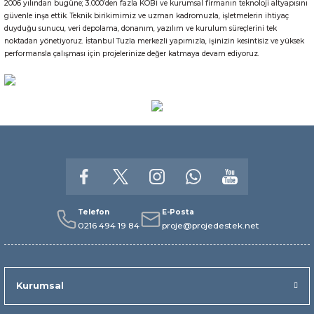
2006 yılından bugüne; 3.000’den fazla KOBİ ve kurumsal firmanın teknoloji altyapısını
Gönder
güvenle inşa ettik. Teknik birikimimiz ve uzman kadromuzla, işletmelerin ihtiyaç
duyduğu sunucu, veri depolama, donanım, yazılım ve kurulum süreçlerini tek
noktadan yönetiyoruz. İstanbul Tuzla merkezli yapımızla, işinizin kesintisiz ve yüksek
performansla çalışması için projelerinize değer katmaya devam ediyoruz.
Telefon
E-Posta
0216 494 19 84
proje@projedestek.net
Kurumsal