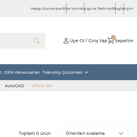
Hesap Numaraları
Bize Yazın
Kargo ve Teslimat
Blog
İletişim
Üye Ol / Giriş Yap
Sepetim
0
OEM Aksesuarları
Teknoloji Çözümleri
AutoCAD
Office 365
Toplam 0 ürün