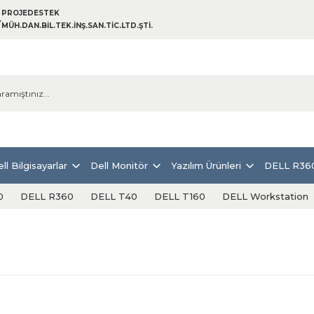
PROJEDESTEK
MÜH.DAN.BİL.TEK.İNŞ.SAN.TİC.LTD.ŞTİ.
ll Bilgisayarlar
Dell Monitör
Yazılım Ürünleri
DELL R36
0
DELL R360
DELL T40
DELL T160
DELL Workstation