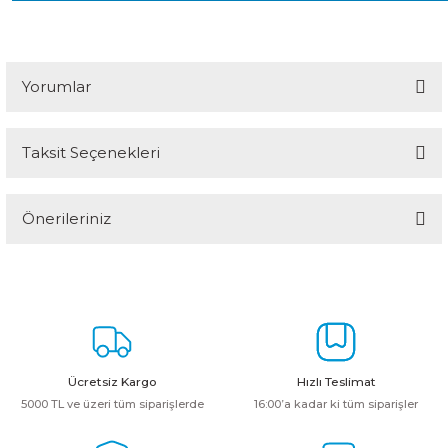
Yorumlar
Taksit Seçenekleri
Bu ürüne ilk yorumu siz yapın!
Önerileriniz
Yorum Yaz
Bu ürünün fiyat bilgisi, resim, ürün açıklamalarında ve diğer
konularda yetersiz gördüğünüz noktaları öneri formunu kullanarak
tarafımıza iletebilirsiniz.
Görüş ve önerileriniz için teşekkür ederiz.
Ürün resmi kalitesiz, bozuk veya görüntülenemiyor.
Ücretsiz Kargo
Hızlı Teslimat
Ürün açıklamasında eksik bilgiler bulunuyor.
5000 TL ve üzeri tüm siparişlerde
16:00’a kadar ki tüm siparişler
Ürün bilgilerinde hatalar bulunuyor.