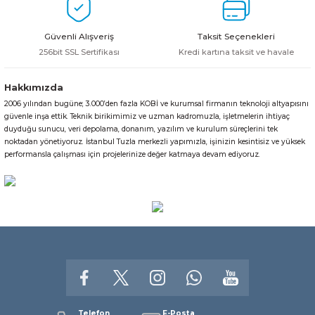
Ürün fiyatı diğer sitelerden daha pahalı.
Bu ürüne benzer farklı alternatifler olmalı.
Güvenli Alışveriş
Taksit Seçenekleri
Gönder
256bit SSL Sertifikası
Kredi kartına taksit ve havale
Hakkımızda
2006 yılından bugüne; 3.000’den fazla KOBİ ve kurumsal firmanın teknoloji altyapısını
güvenle inşa ettik. Teknik birikimimiz ve uzman kadromuzla, işletmelerin ihtiyaç
duyduğu sunucu, veri depolama, donanım, yazılım ve kurulum süreçlerini tek
noktadan yönetiyoruz. İstanbul Tuzla merkezli yapımızla, işinizin kesintisiz ve yüksek
performansla çalışması için projelerinize değer katmaya devam ediyoruz.
Telefon
E-Posta