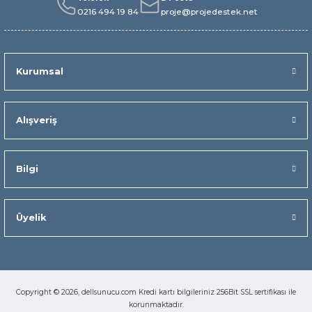
0216 494 19 84
proje@projedestek.net
Kurumsal
Alışveriş
Bilgi
Üyelik
Copyright © 2026, dellsunucu.com Kredi kartı bilgileriniz 256Bit SSL sertifikası ile
korunmaktadır.