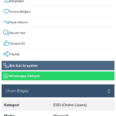
Karşılaştır
Fiyat Alarmı
Yorum Yaz
Tavsiye Et
Paylaş
Biz Sizi Arayalım
Whatsapp İletişim
Ürün Bilgisi
Kategori
ESD-(Online Lisans)
Marka
Microsoft