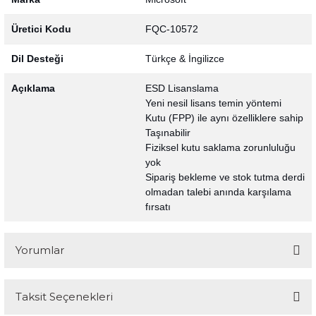
Üretici Kodu
FQC-10572
Dil Desteği
Türkçe & İngilizce
Açıklama
ESD Lisanslama
Yeni nesil lisans temin yöntemi
Kutu (FPP) ile aynı özelliklere sahip
Taşınabilir
Fiziksel kutu saklama zorunluluğu
yok
Sipariş bekleme ve stok tutma derdi
olmadan talebi anında karşılama
fırsatı
Yorumlar
Taksit Seçenekleri
Bu ürüne ilk yorumu siz yapın!