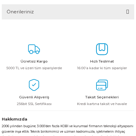
Önerileriniz
Yorum Yaz
Bu ürünün fiyat bilgisi, resim, ürün açıklamalarında ve diğer
konularda yetersiz gördüğünüz noktaları öneri formunu kullanarak
tarafımıza iletebilirsiniz.
Görüş ve önerileriniz için teşekkür ederiz.
Ürün resmi kalitesiz, bozuk veya görüntülenemiyor.
Ücretsiz Kargo
Hızlı Teslimat
Ürün açıklamasında eksik bilgiler bulunuyor.
5000 TL ve üzeri tüm siparişlerde
16:00’a kadar ki tüm siparişler
Ürün bilgilerinde hatalar bulunuyor.
Ürün fiyatı diğer sitelerden daha pahalı.
Bu ürüne benzer farklı alternatifler olmalı.
Güvenli Alışveriş
Taksit Seçenekleri
256bit SSL Sertifikası
Kredi kartına taksit ve havale
Hakkımızda
2006 yılından bugüne; 3.000’den fazla KOBİ ve kurumsal firmanın teknoloji altyapısını
Gönder
güvenle inşa ettik. Teknik birikimimiz ve uzman kadromuzla, işletmelerin ihtiyaç