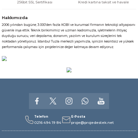
256bit SSL Sertifikası
Kredi kartına taksit ve havale
Hakkımızda
2006 yılından bugüne; 3.000’den fazla KOBİ ve kurumsal firmanın teknoloji altyapısını
Gönder
güvenle inşa ettik. Teknik birikimimiz ve uzman kadromuzla, işletmelerin ihtiyaç
duyduğu sunucu, veri depolama, donanım, yazılım ve kurulum süreçlerini tek
noktadan yönetiyoruz. İstanbul Tuzla merkezli yapımızla, işinizin kesintisiz ve yüksek
performansla çalışması için projelerinize değer katmaya devam ediyoruz.
Telefon
E-Posta
0216 494 19 84
proje@projedestek.net