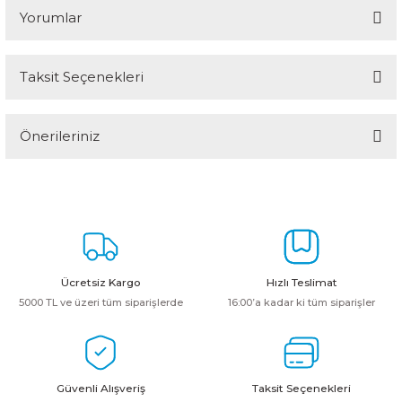
Yorumlar
Taksit Seçenekleri
Bu ürüne ilk yorumu siz yapın!
Önerileriniz
Yorum Yaz
Bu ürünün fiyat bilgisi, resim, ürün açıklamalarında ve diğer
konularda yetersiz gördüğünüz noktaları öneri formunu kullanarak
tarafımıza iletebilirsiniz.
Görüş ve önerileriniz için teşekkür ederiz.
Ürün resmi kalitesiz, bozuk veya görüntülenemiyor.
Ücretsiz Kargo
Hızlı Teslimat
Ürün açıklamasında eksik bilgiler bulunuyor.
5000 TL ve üzeri tüm siparişlerde
16:00’a kadar ki tüm siparişler
Ürün bilgilerinde hatalar bulunuyor.
Ürün fiyatı diğer sitelerden daha pahalı.
Bu ürüne benzer farklı alternatifler olmalı.
Güvenli Alışveriş
Taksit Seçenekleri