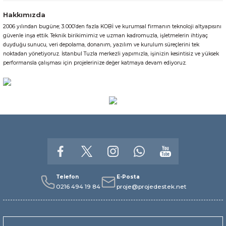
Hakkımızda
2006 yılından bugüne; 3.000’den fazla KOBİ ve kurumsal firmanın teknoloji altyapısını
Gönder
güvenle inşa ettik. Teknik birikimimiz ve uzman kadromuzla, işletmelerin ihtiyaç
duyduğu sunucu, veri depolama, donanım, yazılım ve kurulum süreçlerini tek
noktadan yönetiyoruz. İstanbul Tuzla merkezli yapımızla, işinizin kesintisiz ve yüksek
performansla çalışması için projelerinize değer katmaya devam ediyoruz.
Telefon
E-Posta
0216 494 19 84
proje@projedestek.net