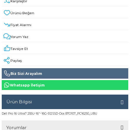
Karşılaştır
Fiyat Alarmı
Yorum Yaz
Tavsiye Et
Paylaş
Biz Sizi Arayalım
Whatsapp İletişim
Ürün Bilgisi
Dell Pro 16 Ultra7 255U-16''-16G-512SSD-Dos BTO107_PC16250_UBU
Yorumlar