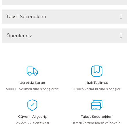
Taksit Seçenekleri
Bu ürüne ilk yorumu siz yapın!
Önerileriniz
Yorum Yaz
Bu ürünün fiyat bilgisi, resim, ürün açıklamalarında ve diğer
konularda yetersiz gördüğünüz noktaları öneri formunu kullanarak
tarafımıza iletebilirsiniz.
Görüş ve önerileriniz için teşekkür ederiz.
Ürün resmi kalitesiz, bozuk veya görüntülenemiyor.
Ücretsiz Kargo
Hızlı Teslimat
Ürün açıklamasında eksik bilgiler bulunuyor.
5000 TL ve üzeri tüm siparişlerde
16:00’a kadar ki tüm siparişler
Ürün bilgilerinde hatalar bulunuyor.
Ürün fiyatı diğer sitelerden daha pahalı.
Bu ürüne benzer farklı alternatifler olmalı.
Güvenli Alışveriş
Taksit Seçenekleri
256bit SSL Sertifikası
Kredi kartına taksit ve havale