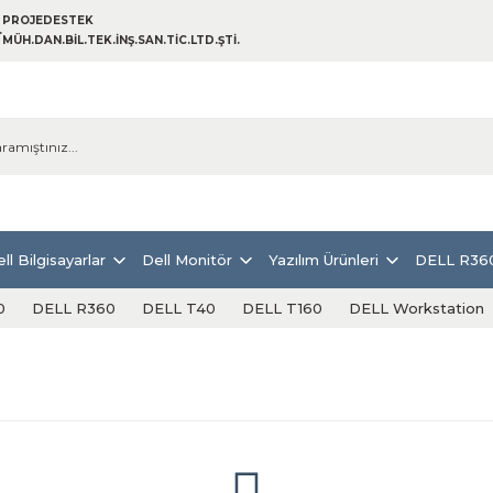
PROJEDESTEK
MÜH.DAN.BİL.TEK.İNŞ.SAN.TİC.LTD.ŞTİ.
ll Bilgisayarlar
Dell Monitör
Yazılım Ürünleri
DELL R36
0
DELL R360
DELL T40
DELL T160
DELL Workstation