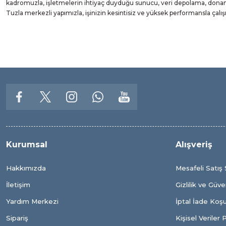
kadromuzla, işletmelerin ihtiyaç duyduğu sunucu, veri depolama, donanı
Tuzla merkezli yapımızla, işinizin kesintisiz ve yüksek performansla çal
Kurumsal
Alışveriş
Hakkımızda
Mesafeli Satış
İletişim
Gizlilik ve Güve
Yardım Merkezi
İptal İade Koşul
Sipariş
Kişisel Veriler P