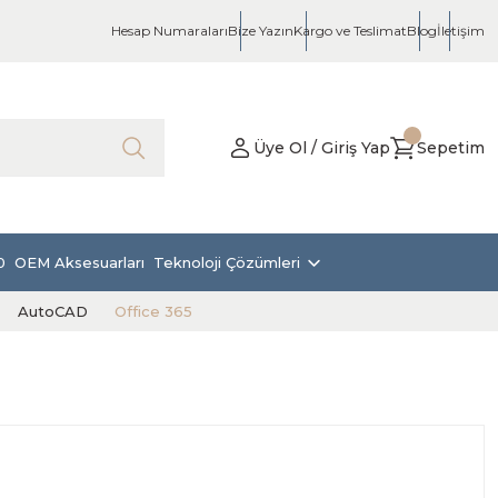
Hesap Numaraları
Bize Yazın
Kargo ve Teslimat
Blog
İletişim
Üye Ol / Giriş Yap
Sepetim
0
OEM Aksesuarları
Teknoloji Çözümleri
AutoCAD
Office 365